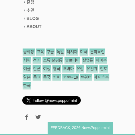
칼럼
추천
BLOG
ABOUT
공화당
교육
구글
독일
러시아
미국
분리독립
서평
선거
소득 불평등
슬로데이
실업률
아마존
애플
언론
여성
영국
오바마
유럽
유전자
인도
일본
종교
중국
커피
코로나19
트위터
페이스북
한국
FEEDBACK
,
2026
NewsPeppermint