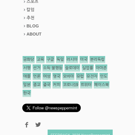
스포츠
칼럼
추천
BLOG
ABOUT
공화당
교육
구글
독일
러시아
미국
분리독립
서평
선거
소득 불평등
슬로데이
실업률
아마존
애플
언론
여성
영국
오바마
유럽
유전자
인도
일본
종교
중국
커피
코로나19
트위터
페이스북
한국