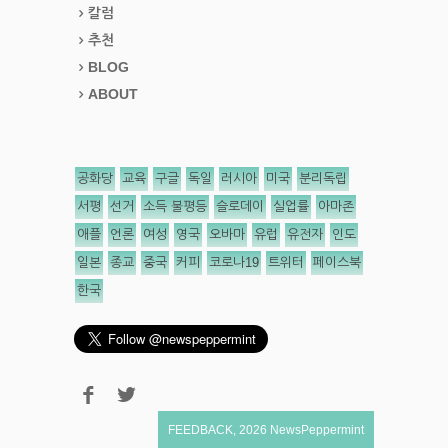
칼럼
추천
BLOG
ABOUT
공화당
교육
구글
독일
러시아
미국
분리독립
서평
선거
소득 불평등
슬로데이
실업률
아마존
애플
언론
여성
영국
오바마
유럽
유전자
인도
일본
종교
중국
커피
코로나19
트위터
페이스북
한국
FEEDBACK
,
2026
NewsPeppermint