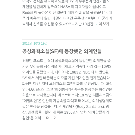
아직도 전력을 유지하고 있을까요? 이 우주선이 언젠가는 외
계인을 발견하게 될까요? NASA 의 과학자들이 웹사이트
Reddit 에 올라온 이런 질문에 대해 직접 답을 올렸습니다. 애
초의 예측보다 훨씬 더 멀리 나아간 우주선으로부터 어떻게 계
속해서 신호를 수신할 수 있나요? – 지난 10년간
더 보기
→
2012년 10월 19일.
공상과학소설(SF)에 등장했던 외계인들
허핑턴 포스트는 역대 공상과학소설에 등장했던 외계인들 중
가장 우리들의 상상력을 자극하고 기억속에 자리 잡은 10명의
외계인을 골랐습니다. 다이아나: 1983년 NBC 에서 방영된
“V” 에서 제인 배들러는 미모를 가진 외계인을 연기했습니다.
화성인 마빈: 워너 브러더스의 고전만화의 주인공입니다. 화성
인: H.G. 웰즈의 소설 “화성침공”은 지구를 침공하는 화성인을
처음으로 묘사했습니다. 체스트버스터: 1979년 리들리스콧의
“에일리언”은 인간의 가슴속을 파먹고 태어나는 외계생명체로
깊은 인상을 남겼습니다. 신체강탈자(Body Santchers): 망
상, 냉전 등을 떠올리게 하는 1956년의 영화 “신체강탈자의
침입”은 여러
더 보기
→