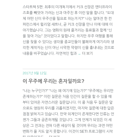
스타트렉 5편: 최후의 미개척지에서 커크 선장은 엔터프라이
즈호를 빼앗아 가려는 신과 마주친 후 이런 말을 합니다. “도대
체 어떤 신이 우주선을 필요로 하는거지?” 나는 얼마전 한 컨
퍼런스에서 윌리엄 섀트너, 곧 커크 선장을 만나 이에 대해 이
야기했습니다. 그는 영화의 원래 줄거리는 동료들과 함께 “신
을 찾아 가는” 것이었다고 말합니다. 하지만 우주 여행을 통해
신을 찾을 수 있다는 생각을 종교인들이 불쾌하게 여기리라 생
각한 제작자는 신이 아닌 사악한 악령이 신을 흉내내는 것으로
내용을 바꾸었습니다. 자연적인 힘과
더 보기
→
2017년 9월 12일.
이 우주에 우리는 혼자일까요?
“나는 누구인가?” “나는 왜 여기에 있는가?” “우주에는 우리만
존재하는가?” 이런 질문은 처음 인간이 질문을 할 수 있을 때
부터 있어온 자연스러운 질문입니다. 이 중 처음 두 질문은 앞
으로도 영원히 우리를 괴롭히겠지만, 마지막 질문에 대한 답은
점점 밝혀지고 있습니다. 만약 외계인이 존재한다면 인류는 언
젠가 그들과 공존하게될 것입니다. 그게 언제가 되었든 이 세
상은 그 전과는 전혀 다른 세상이 될 것이며 우리는 과연 어떤
변화가 올 지도 알지 못합니다. 이것이 SETI 프로그램이 시작