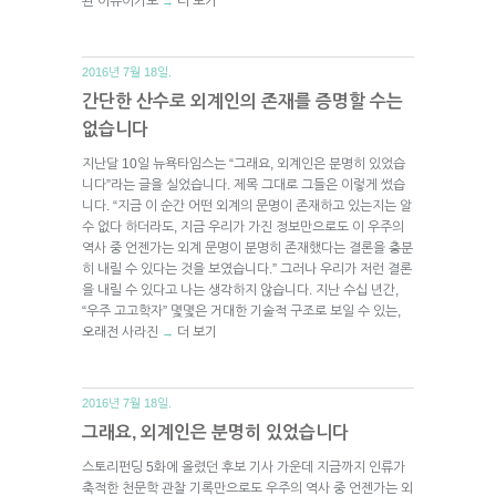
된 이유이기도
더 보기
→
2016년 7월 18일.
간단한 산수로 외계인의 존재를 증명할 수는
없습니다
지난달 10일 뉴욕타임스는 “그래요, 외계인은 분명히 있었습
니다”라는 글을 실었습니다. 제목 그대로 그들은 이렇게 썼습
니다. “지금 이 순간 어떤 외계의 문명이 존재하고 있는지는 알
수 없다 하더라도, 지금 우리가 가진 정보만으로도 이 우주의
역사 중 언젠가는 외계 문명이 분명히 존재했다는 결론을 충분
히 내릴 수 있다는 것을 보였습니다.” 그러나 우리가 저런 결론
을 내릴 수 있다고 나는 생각하지 않습니다. 지난 수십 년간,
“우주 고고학자” 몇몇은 거대한 기술적 구조로 보일 수 있는,
오래전 사라진
더 보기
→
2016년 7월 18일.
그래요, 외계인은 분명히 있었습니다
스토리펀딩 5화에 올렸던 후보 기사 가운데 지금까지 인류가
축적한 천문학 관찰 기록만으로도 우주의 역사 중 언젠가는 외