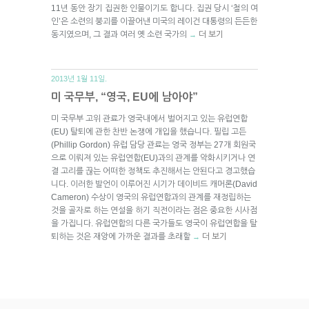
11년 동안 장기 집권한 인물이기도 합니다. 집권 당시 ‘철의 여
인’은 소련의 붕괴를 이끌어낸 미국의 레이건 대통령의 든든한
동지였으며, 그 결과 여러 옛 소련 국가의
더 보기
→
2013년 1월 11일.
미 국무부, “영국, EU에 남아야”
미 국무부 고위 관료가 영국내에서 벌어지고 있는 유럽연합
(EU) 탈퇴에 관한 찬반 논쟁에 개입을 했습니다. 필립 고든
(Phillip Gordon) 유럽 담당 관료는 영국 정부는 27개 회원국
으로 이뤄져 있는 유럽연합(EU)과의 관계를 악화시키거나 연
결 고리를 끊는 어떠한 정책도 추진해서는 안된다고 경고했습
니다. 이러한 발언이 이루어진 시기가 데이비드 캐머론(David
Cameron) 수상이 영국의 유럽연합과의 관계를 재정립하는
것을 골자로 하는 연설을 하기 직전이라는 점은 중요한 시사점
을 가집니다. 유럽연합의 다른 국가들도 영국이 유럽연합을 탈
퇴하는 것은 재앙에 가까운 결과를 초래할
더 보기
→