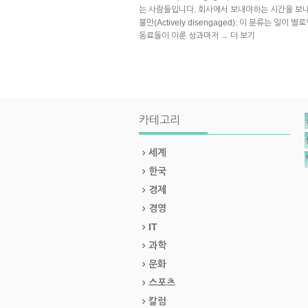
는 사람들입니다. 회사에서 보내야하는 시간을 보내
불만(Actively disengaged): 이 분류는 일
동료들이 이룬 성과마저
더 보기
→
카테고리
세계
한국
경제
경영
IT
과학
문화
스포츠
칼럼