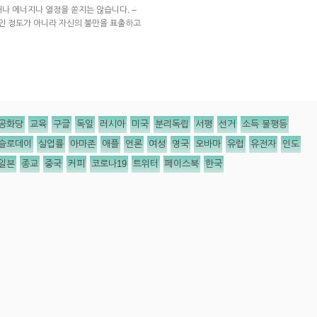
나 에너지나 열정을 쏟지는 않습니다. –
이 별로인 정도가 아니라 자신의 불만을 표출하고
공화당
교육
구글
독일
러시아
미국
분리독립
서평
선거
소득 불평등
슬로데이
실업률
아마존
애플
언론
여성
영국
오바마
유럽
유전자
인도
일본
종교
중국
커피
코로나19
트위터
페이스북
한국