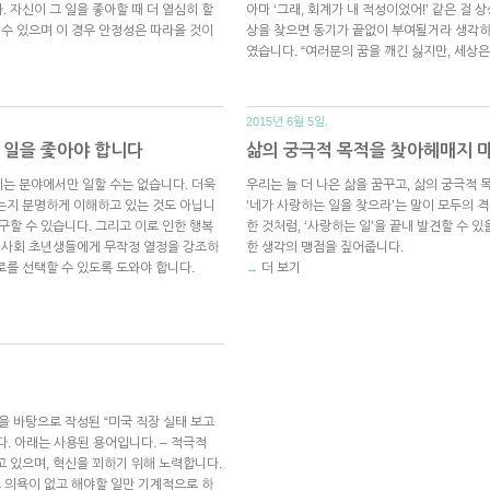
 자신이 그 일을 좋아할 때 더 열심히 할
아마 ‘그래, 회계가 내 적성이었어!’ 같은 걸 
 수 있으며 이 경우 안정성은 따라올 것이
상을 찾으면 동기가 끝없이 부여될거라 생각하
였습니다. “여러분의 꿈을 깨긴 싫지만, 세상
2015년 6월 5일.
 일을 좇아야 합니다
삶의 궁극적 목적을 찾아헤매지 
는 분야에서만 일할 수는 없습니다. 더욱
우리는 늘 더 나은 삶을 꿈꾸고, 삶의 궁극적
는지 분명하게 이해하고 있는 것도 아닙니
‘네가 사랑하는 일을 찾으라’는 말이 모두의 격
구할 수 있습니다. 그리고 이로 인한 행복
한 것처럼, ‘사랑하는 일’을 끝내 발견할 수 
서 사회 초년생들에게 무작정 열정을 강조하
한 생각의 맹점을 짚어줍니다.
로를 선택할 수 있도록 도와야 합니다.
더 보기
→
을 바탕으로 작성된 “미국 직장 실태 보고
. 아래는 사용된 용어입니다. – 적극적
지고 있으며, 혁신을 꾀하기 위해 노력합니다.
적으로 의욕이 없고 해야할 일만 기계적으로 하