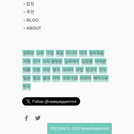
칼럼
추천
BLOG
ABOUT
공화당
교육
구글
독일
러시아
미국
분리독립
서평
선거
소득 불평등
슬로데이
실업률
아마존
애플
언론
여성
영국
오바마
유럽
유전자
인도
일본
종교
중국
커피
코로나19
트위터
페이스북
한국
FEEDBACK
,
2026
NewsPeppermint