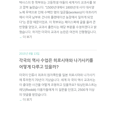
텍사스의 한 학부모는 고등학생 아들의 세계지리 교과서를 보
고 깜짝 놀랐습니다. "1500년대에서 1800년대 사이 대서양
노예 무역으로 인해 수백만 명의 일꾼들(workers)이 아프리카
에서 미국 남부로 건너와 플랜테이션 농장에서 일하게 되었
다"는 문장 때문이었죠. 이 학부모는 페이스북에 글을 올려 큰
반향을 얻었고, 교과서 출판사는 해당 부분을 수정하겠다고 밝
혔습니다. 하지만 미국의 교과서 논란은 여전히 진행형입니다.
더 보기
→
2015년 8월 13일.
각국의 역사 수업은 히로시마와 나가사키를
어떻게 다루고 있을까?
미국이 인류사 최초의 원자폭탄을 일본 히로시마와 나가사키
에 투하한지 70년이 지났습니다. 세계 각 국의 역사 교과서는
이 중대한 사건을 어떻게 조명하고 있을까요? 워싱턴포스트는
레딧(Reddit) 이용자들에게 이 질문을 던졌고, 2500개 이상
의 댓글을 받았습니다.
더 보기
→