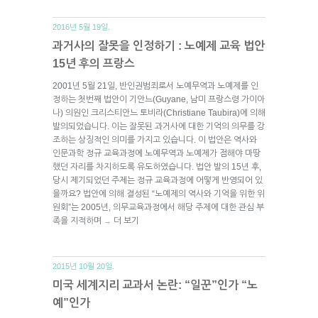
2016년 5월 19일.
과거사의 잘못을 인정하기 : 노예제 교육 법안
15년 후의 프랑스
2001년 5월 21일, 반인권범죄로서 노예무역과 노예제를 인
정하는 첫번째 법안이 기안느(Guyane, 남미 프랑스령 가이아
나) 의원인 크리스티안느 토비라(Christiane Taubira)에 의해
발의되었습니다. 이는 잘못된 과거사에 대한 기억의 의무를 강
조하는 상징적인 의미를 가지고 있습니다. 이 법안은 역사와
인문과학 정규 교육과정에 노예무역과 노예제가 점해야 마땅
했던 자리를 차지하도록 유도하였습니다. 법안 발의 15년 후,
당시 제기되었던 주제는 정규 교육과정에 어떻게 반영되어 있
을까요? 법안에 의해 결성된 “노예제의 역사와 기억을 위한 위
원회”는 2005년, 의무교육과정에서 해당 주제에 대한 관심 부
족을 지적하며
더 보기
→
2015년 10월 20일.
미국 세계지리 교과서 논란: “일꾼”인가 “노
예”인가