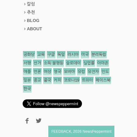
칼럼
추천
BLOG
ABOUT
공화당
교육
구글
독일
러시아
미국
분리독립
서평
선거
소득 불평등
슬로데이
실업률
아마존
애플
언론
여성
영국
오바마
유럽
유전자
인도
일본
종교
중국
커피
코로나19
트위터
페이스북
한국
FEEDBACK
,
2026
NewsPeppermint