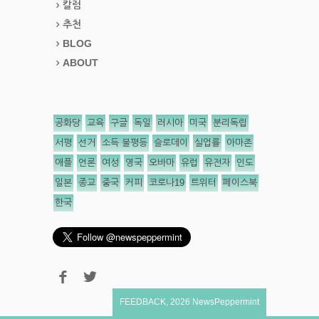
칼럼
추천
BLOG
ABOUT
공화당
교육
구글
독일
러시아
미국
분리독립
서평
선거
소득 불평등
슬로데이
실업률
아마존
애플
언론
여성
영국
오바마
유럽
유전자
인도
일본
종교
중국
커피
코로나19
트위터
페이스북
한국
FEEDBACK
,
2026
NewsPeppermint