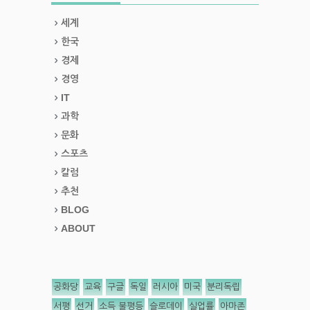
세계
한국
경제
경영
IT
과학
문화
스포츠
칼럼
추천
BLOG
ABOUT
공화당
교육
구글
독일
러시아
미국
분리독립
서평
선거
소득 불평등
슬로데이
실업률
아마존