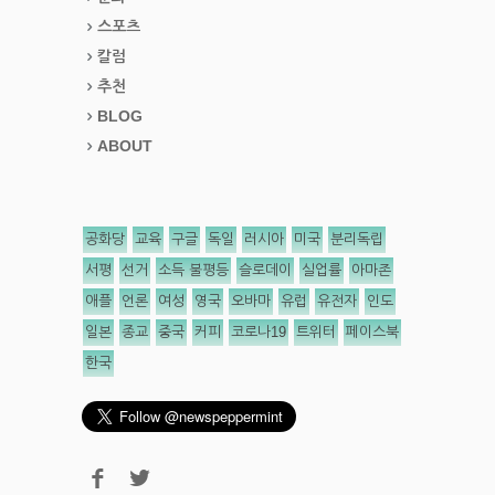
스포츠
칼럼
추천
BLOG
ABOUT
공화당
교육
구글
독일
러시아
미국
분리독립
서평
선거
소득 불평등
슬로데이
실업률
아마존
애플
언론
여성
영국
오바마
유럽
유전자
인도
일본
종교
중국
커피
코로나19
트위터
페이스북
한국