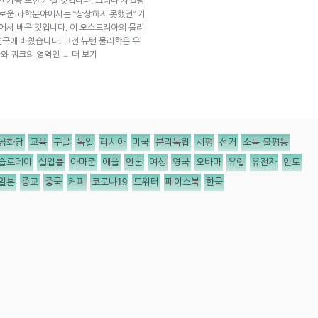
인 기능 또한 가질 것입니다. 그러나 차일링
새로운 과학분야에서는 “상상하지 못했던” 기
험에서 배운 것입니다. 이 오스트리아의 물리
구에 바쳤습니다. 고전 뉴턴 물리학은 우
자와 쿼크의 영역인
더 보기
→
공화당
교육
구글
독일
러시아
미국
분리독립
서평
선거
소득 불평등
슬로데이
실업률
아마존
애플
언론
여성
영국
오바마
유럽
유전자
인도
일본
종교
중국
커피
코로나19
트위터
페이스북
한국