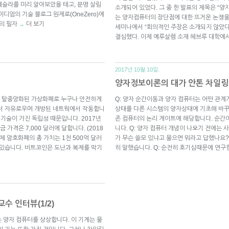
 테슬라를 미리 알아보았을 테고, 분명 살림
소개되어 있었다. 그 중 한 발표의 제목은 “양
미디엄의 기술 블로그 원제로(OneZero)에
는 양자컴퓨터의 장단점에 대한 뜨거운 논쟁을
로의 필자
더 보기
→
세미나에서 “회의적인 주장은 소개되지 않았다”
결심했다. 이제 예루살렘 소재 헤브루 대학에
2017년 10월 10일.
양자정보이론의 대가 안톤 차일링거
은 탈중앙화된 가상화폐로 누구나 안전하게
Q: 양자 순간이동과 양자 컴퓨터는 어떤 관계가
에서 자유로우며 개방된 네트웍에서 작동합니
상태를 다른 시스템의 양자상태에 기초해 바꾸
 기술이 가진 독립성 때문입니다. 2017년
존 컴퓨터의 논리 게이트에 해당합니다. 순간
 가격은 7,000 달러에 달합니다. (2018
니다. Q: 양자 컴퓨터 개념이 나오기 전에는
 전체 암호화폐의 총 가치는 1천 500억 달러
가 무슨 쓸모 있냐고 물으면 뭐라고 답했나요?
 있습니다. 비트코인은 도난과 복제를 막기
히 말했습니다. Q: 순전히 호기심때문에 연구
수 인터뷰(1/2)
 양자 컴퓨터를 상상합니다. 이 기계는 물