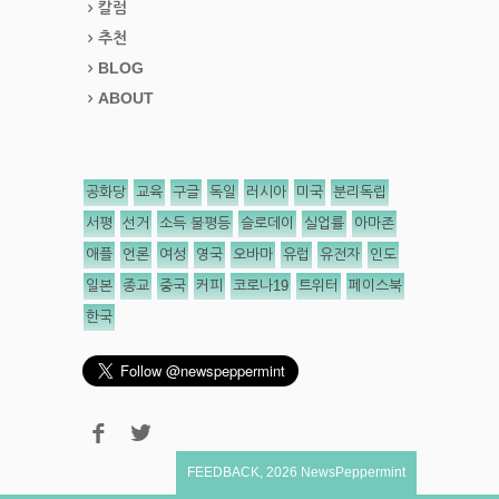
칼럼
추천
BLOG
ABOUT
공화당
교육
구글
독일
러시아
미국
분리독립
서평
선거
소득 불평등
슬로데이
실업률
아마존
애플
언론
여성
영국
오바마
유럽
유전자
인도
일본
종교
중국
커피
코로나19
트위터
페이스북
한국
FEEDBACK
,
2026
NewsPeppermint