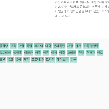
어진 이후 너무 바빠 결혼이나 가족, 2세를 준
난 2007년 난모세포 동결보전, 이른바 “난자
가 없잖아요. 압박감을 떨쳐내고 싶었어요.”
에
더 보기
→
공화당
교육
구글
독일
러시아
미국
분리독립
서평
선거
소득 불평등
슬로데이
실업률
아마존
애플
언론
여성
영국
오바마
유럽
유전자
인도
일본
종교
중국
커피
코로나19
트위터
페이스북
한국