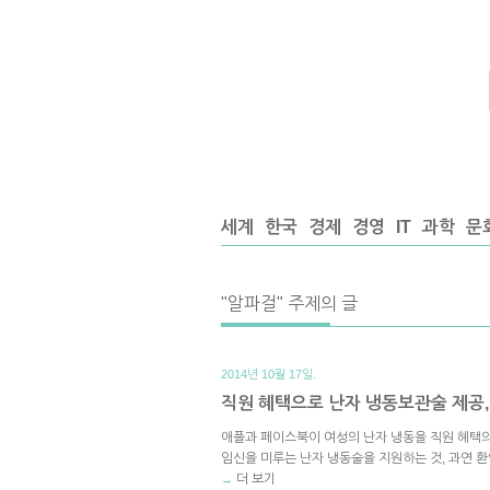
세계
한국
경제
경영
IT
과학
문
"알파걸" 주제의 글
2014년 10월 17일.
직원 혜택으로 난자 냉동보관술 제공,
애플과 페이스북이 여성의 난자 냉동을 직원 혜택
임신을 미루는 난자 냉동술을 지원하는 것, 과연 
더 보기
→