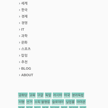
세계
한국
경제
경영
IT
과학
문화
스포츠
칼럼
추천
BLOG
ABOUT
공화당
교육
구글
독일
러시아
미국
분리독립
서평
선거
소득 불평등
슬로데이
실업률
아마존