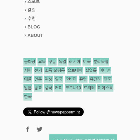
스포츠
칼럼
추천
BLOG
ABOUT
공화당
교육
구글
독일
러시아
미국
분리독립
서평
선거
소득 불평등
슬로데이
실업률
아마존
애플
언론
여성
영국
오바마
유럽
유전자
인도
일본
종교
중국
커피
코로나19
트위터
페이스북
한국