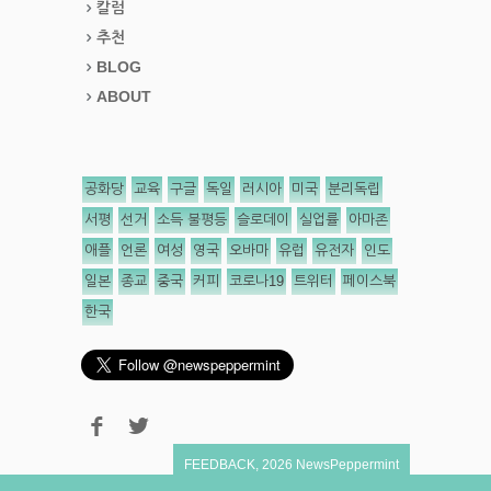
칼럼
추천
BLOG
ABOUT
공화당
교육
구글
독일
러시아
미국
분리독립
서평
선거
소득 불평등
슬로데이
실업률
아마존
애플
언론
여성
영국
오바마
유럽
유전자
인도
일본
종교
중국
커피
코로나19
트위터
페이스북
한국
FEEDBACK
,
2026
NewsPeppermint