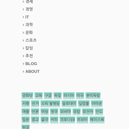
경제
경영
IT
과학
문화
스포츠
칼럼
추천
BLOG
ABOUT
공화당
교육
구글
독일
러시아
미국
분리독립
서평
선거
소득 불평등
슬로데이
실업률
아마존
애플
언론
여성
영국
오바마
유럽
유전자
인도
일본
종교
중국
커피
코로나19
트위터
페이스북
한국