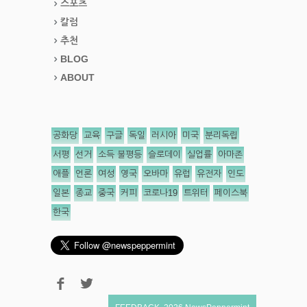
스포츠
칼럼
추천
BLOG
ABOUT
공화당
교육
구글
독일
러시아
미국
분리독립
서평
선거
소득 불평등
슬로데이
실업률
아마존
애플
언론
여성
영국
오바마
유럽
유전자
인도
일본
종교
중국
커피
코로나19
트위터
페이스북
한국