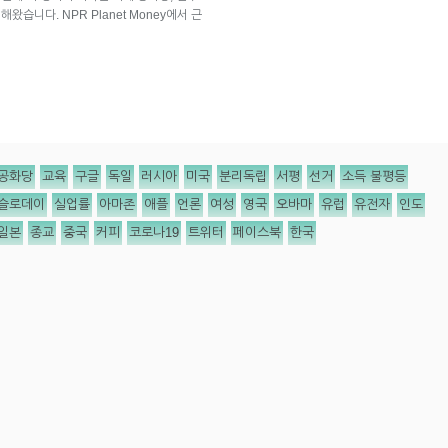
왔습니다. NPR Planet Money에서 근
공화당
교육
구글
독일
러시아
미국
분리독립
서평
선거
소득 불평등
슬로데이
실업률
아마존
애플
언론
여성
영국
오바마
유럽
유전자
인도
일본
종교
중국
커피
코로나19
트위터
페이스북
한국