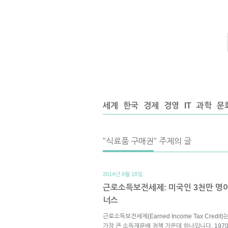
세계
한국
경제
경영
IT
과학
문
"식료품 구매권" 주제의 글
2014년 8월 18일.
근로소득보전세제: 미국인 3천만 명
너스
근로소득보전세제(Earned Income Tax Credi
가장 큰 소득재분배 정책 가운데 하나입니다. 197