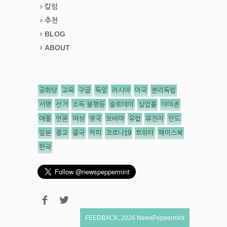
칼럼
추천
BLOG
ABOUT
공화당
교육
구글
독일
러시아
미국
분리독립
서평
선거
소득 불평등
슬로데이
실업률
아마존
애플
언론
여성
영국
오바마
유럽
유전자
인도
일본
종교
중국
커피
코로나19
트위터
페이스북
한국
FEEDBACK
,
2026
NewsPeppermint