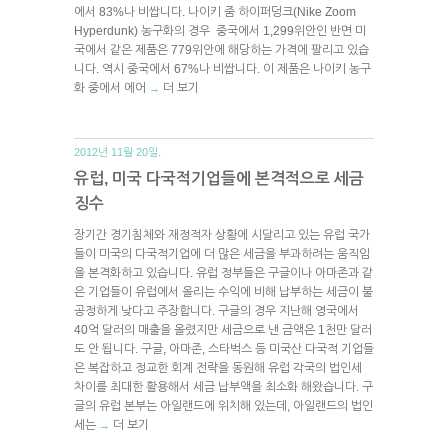
에서 83%나 비쌉니다. 나이키 줌 하이퍼덩크(Nike Zoom
Hyperdunk) 농구화의 경우 중국에서 1,299위안인 반면 미
국에서 같은 제품은 779위안에 해당하는 가격에 팔리고 있습
니다. 역시 중국에서 67%나 비쌉니다. 이 제품은 나이키 농구
화 중에서 에어
더 보기
→
2012년 11월 20일.
유럽, 미국 다국적기업들에 본격적으로 세금
징수
장기간 경기침체와 재정적자 상황에 시달리고 있는 유럽 국가
들이 미국의 다국적기업에 더 많은 세금을 부과하려는 움직임
을 본격화하고 있습니다. 유럽 정부들은 구글이나 아마존과 같
은 기업들이 유럽에서 올리는 수익에 비해 납부하는 세금이 불
공정하게 낮다고 주장합니다. 구글의 경우 지난해 영국에서
40억 달러의 매출을 올렸지만 세금으로 낸 금액은 1천만 달러
도 안 됩니다. 구글, 아마존, 스타벅스 등 미국산 다국적 기업들
은 복잡하고 정교한 회계 전략을 동원해 유럽 각국의 법인세
차이를 최대한 활용해서 세금 납부액을 최소화 해왔습니다. 구
글의 유럽 본부는 아일랜드에 위치해 있는데, 아일랜드의 법인
세는
더 보기
→