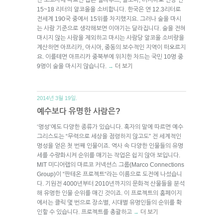
15~18 리터의 알코올을 소비합니다. 한국은 연 12.3리터로
전세계 190국 중에서 15위를 차지했지요. 그러나 술을 마시
는 사람 기준으로 생각해보면 이야기는 달라집니다. 술을 전혀
마시지 않는 사람을 제외하고 마시는 사람당 알코올 소비량을
계산하면 아프리카, 아시아, 중동의 보수적인 지역이 떠오르지
요. 이를테면 아프리카 중북부에 위치한 차드는 국민 10명 중
9명이 술을 마시지 않습니다.
더 보기
→
2014년 3월 19일.
예수보다 유명한 사람은?
‘명성’에도 다양한 종류가 있습니다. 혹자의 말에 따르면 예수
그리스도는 “무력으로 세상을 점령하지 않고도” 전 세계적인
명성을 얻은 첫 번째 인물이죠. 역사 속 다양한 인물들의 유명
세를 수량화시켜 순위를 매기는 작업은 쉽지 않아 보입니다.
MIT 미디어랩의 마르코 커넥션스 그룹(Marco Connections
Group)이 “판테온 프로젝트“라는 이름으로 도전에 나섰습니
다. 기원전 4000년부터 2010년까지의 문화적 산물들을 분석
해 유명한 인물 순위를 매긴 것이죠. 이 프로젝트의 홈페이지
에서는 클릭 몇 번으로 장소별, 시대별 유명인들의 순위를 확
인할 수 있습니다. 프로젝트를 총괄하고
더 보기
→