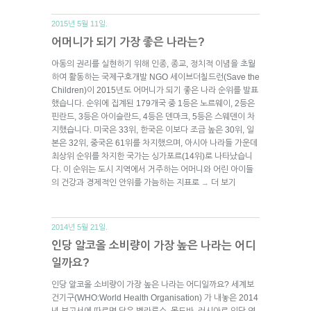
2015년 5월 11일.
어머니가 되기 가장 좋은 나라는?
아동의 권리를 실현하기 위해 인종, 종교, 정치적 이념을 초월
하여 활동하는 국제구호개발 NGO 세이브더칠드런(Save the
Children)이 2015년도 어머니가 되기 좋은 나라 순위를 발표
했습니다. 순위에 집계된 179개국 중 1등은 노르웨이, 2등은
핀란드, 3등은 아이슬란드, 4등은 덴마크, 5등은 스웨덴이 차
지했습니다. 미국은 33위, 한국은 이보다 조금 높은 30위, 일
본은 32위, 중국은 61위를 차지했으며, 아시아 나라들 가운데
최상위 순위를 차지한 국가는 싱가포르(14위)로 나타났습니
다. 이 순위는 도시 지역에서 거주하는 어머니와 어린 아이들
의 건강과 경제적인 안위를 가늠하는 지표로
더 보기
→
2014년 5월 21일.
인당 알코올 소비량이 가장 높은 나라는 어디
일까요?
인당 알코올 소비량이 가장 높은 나라는 어디일까요? 세계보
건기구(WHO:World Health Organisation) 가 내놓은 2014
년 보고서에 따르면 답은 벨라루스, 몰도바, 러시아로 인당 연