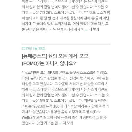
차를 두고 소개합니다. 스브스프리미엄에서는 뉴스페퍼민트
의 해설과 함께 칼럼 번역도 읽어보실 수 있습니다. **오늘 소
개하는 글은 7월 26일 스프에 쓴 글입니다. *** 하도 뉴스가 많
이 쏟아져서 한 달 반 전에 개막한 올림픽에 관해 쓴 글이 지난
세기에 쓴 글처럼 멀리 느껴지네요. 어제 있었던 미국 대선 토
론 관전평은 아메리카노 유튜브에서 자세히
더 보기
→
2023년 7월 23일.
[뉴페@스프] 삶의 모든 데서 ‘포모
(FOMO)’는 아니지 않나요?
* 뉴스페퍼민트는 SBS의 콘텐츠 플랫폼 스브스프리미엄(스
프)에 뉴욕타임스 칼럼을 한 편씩 선정해 번역하고, 그에 관한
해설을 쓰고 있습니다. 그 가운데 저희가 쓴 해설을 스프와 시
차를 두고 소개합니다. 스브스프리미엄에서는 뉴스페퍼민트
의 해설과 함께 칼럼 번역도 읽어보실 수 있습니다. ** 오늘 소
개하는 글은 5월 31일 스프에 쓴 글입니다. 지난달 뉴욕타임
스에는 “2023년 뉴욕 100대 레스토랑”이라는 거창한 제목의
기사가 실렸습니다. 유명한 음식 비평가 피트 웰스(Pete
Wells)가 고른 최고의 식당 목록의 최신 개정판이라고 할 수
있습니다. 맛집 가보는 걸
더 보기
→