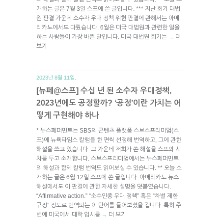
개하는 글은 7월 3일 스프에 쓴 글입니다. *** 지난 회기 대법
원 판결 가운데 소수자 우대 정책 위헌 판결에 관해서는 아메
리카노에서도 다뤘습니다. 6월은 미국 대법원과 관련한 일을
하는 사람들이 가장 바쁜 달입니다. 미국 대법원 회기는
더
→
보기
2023년 8월 11일.
[뉴페@스프] 수십 년 된 소수자 우대정책,
2023년에도 공정할까? ‘공정’이란 가치는 어
떻게 구현해야 하나
* 뉴스페퍼민트는 SBS의 콘텐츠 플랫폼 스브스프리미엄(스
프)에 뉴욕타임스 칼럼을 한 편씩 선정해 번역하고, 그에 관한
해설을 쓰고 있습니다. 그 가운데 저희가 쓴 해설을 스프와 시
차를 두고 소개합니다. 스브스프리미엄에서는 뉴스페퍼민트
의 해설과 함께 칼럼 번역도 읽어보실 수 있습니다. ** 오늘 소
개하는 글은 6월 12일 스프에 쓴 글입니다. 아메리카노 뉴스
해설에서도 이 판결에 관한 자세한 설명을 덧붙였습니다.
“Affirmative action.” “소수인종 우대 정책” 혹은 “차별 제한
규정” 정도로 번역되는 이 단어를 들어보셨을 겁니다. 특히 주
변에 미국에서 대학 입시를
더 보기
→