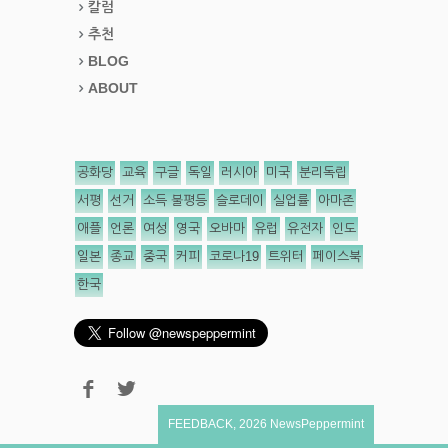
칼럼
추천
BLOG
ABOUT
공화당
교육
구글
독일
러시아
미국
분리독립
서평
선거
소득 불평등
슬로데이
실업률
아마존
애플
언론
여성
영국
오바마
유럽
유전자
인도
일본
종교
중국
커피
코로나19
트위터
페이스북
한국
FEEDBACK
,
2026
NewsPeppermint