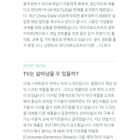
중국정부가 비디오게임이 아동에게 육체적, 정신적으로 해롭
다고 판단해 비디오게임기(콘솔) 판매를 금지했기 때문입니
다. 최근 Chnia Daily USA에 따르면 중국정부가 2000년 설
립한 해당 법안을 제고하고 있다고 합니다. 그동안 기업들은
규제를 피해 상품을 판매해왔습니다. 마이크로소프트의 경우
키넥트(엑스박스 게임 컨트롤을 위한 동작 감지 주변기기) 를
의료, 교육 및 기타 용도로 판매하고 있습니다. 공식 경로를 뚫
지 못한 소니, 닌텐도와 마이크로소프트의 다른
더 보기
→
2013년 1월 8일.
TV는 살아남을 수 있을까?
이제 스마트폰이 주머니 속의 스크린입니다. 컴퓨터가 책상 위
의 스크린 역할을 합니다. 그리고 태블릿은 소파 위의 스크린
이 되었습니다. 이처럼 전통적으로 TV가 하던 역할을 소프트
웨어 중심의 모바일 기기들이 대체하면서 TV 생산자들은 소비
자들의 시선을 끌기 위해 안간힘을 쓰고 있습니다. TV 스크린
을 대체할 다른 제품들이 등장하면서 소비자들의 TV 구매 주
기는 자동차 교체 주기만큼이나 길어졌습니다. 지난 연말기간
에 TV 매출은 전년 대비 2%가 감소했습니다. 이번주 라스베
이거스에서 열리는 제 46회 국제 가전제품 박람회
(Consumer Electronics Show)는 다음 세대 TV의 모습이