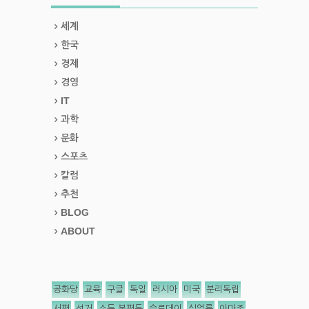
세계
한국
경제
경영
IT
과학
문화
스포츠
칼럼
추천
BLOG
ABOUT
공화당
교육
구글
독일
러시아
미국
분리독립
서평
선거
소득 불평등
슬로데이
실업률
아마존