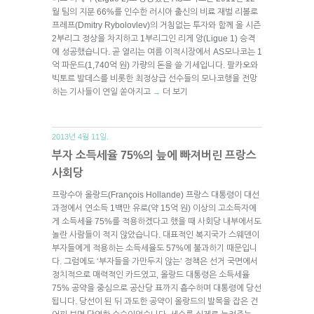
월 팀의 지분 66%를 인수한 러시아 출신의 비료 재벌 리볼로
프레프(Dmitry Rybolovlev)의 거침없는 투자와 함께 올 시즌
2부리그 정상을 차지하고 1부리그인 리게 앙(Ligue 1) 승격
에 성공했습니다. 곧 열리는 여름 이적시장에서 AS모나코는 1
억 파운드(1,740억 원) 가량의 돈을 쓸 기세입니다. 팔카오와
빅토르 발데스를 비롯한 최정상급 선수들의 모나코행을 전망
하는 기사들이 연일 쏟아지고
더 보기
→
2013년 4월 11일.
부자 소득세율 75%의 늪에 빠져버린 프랑스
사회당
프랑수아 올랑드(François Hollande) 프랑스 대통령이 대선
과정에서 연소득 1백만 유로(약 15억 원) 이상의 고소득자에
게 소득세율 75%를 적용하겠다고 했을 때 사회당 내부에서도
놀란 사람들이 적지 않았습니다. 대표적인 복지국가 스웨덴이
부자들에게 적용하는 소득세율도 57%에 불과하기 때문입니
다. 그럼에도 ‘부자들을 가만두지 않는’ 정책은 선거 국면에서
정치적으로 매력적인 카드였고, 올랑드 대통령은 소득세율
75% 공약을 중심으로 공산당 표까지 흡수하며 대통령에 당선
됩니다. 당선이 된 뒤 과도한 공약이 올랑드의 발목을 잡은 건