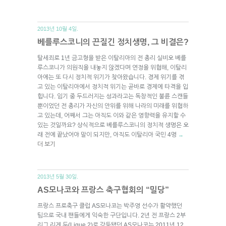
2013년 10월 4일.
베를루스코니의 끈질긴 정치생명, 그 비결은?
탈세죄로 1년 금고형을 받은 이탈리아의 전 총리 실비오 베를
루스코니가 의원직을 내놓지 않겠다며 연정을 위협해, 이탈리
아에는 또 다시 정치적 위기가 찾아왔습니다. 경제 위기를 겪
고 있는 이탈리아에서 정치적 위기는 곧바로 경제에 타격을 입
힙니다. 임기 중 두드러지는 성과라고는 독창적인 불륜 스캔들
뿐이었던 전 총리가 자신의 안위를 위해 나라의 미래를 위협하
고 있는데, 어째서 그는 아직도 이와 같은 영향력을 유지할 수
있는 것일까요? 상식적으로 베를루스코니의 정치적 생명은 오
래 전에 끝났어야 말이 되지만, 아직도 이탈리아 국민 4명
→
더 보기
2013년 5월 30일.
AS모나코와 프랑스 축구협회의 “밀당”
프랑스 프로축구 클럽 AS모나코는 박주영 선수가 활약했던
팀으로 국내 팬들에게 익숙한 구단입니다. 2년 전 프랑스 2부
리그 리게 두(Ligue 2)로 강등됐던 AS모나코는 2011년 12