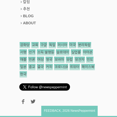
칼럼
추천
BLOG
ABOUT
공화당
교육
구글
독일
러시아
미국
분리독립
서평
선거
소득 불평등
슬로데이
실업률
아마존
애플
언론
여성
영국
오바마
유럽
유전자
인도
일본
종교
중국
커피
코로나19
트위터
페이스북
한국
FEEDBACK
,
2026
NewsPeppermint