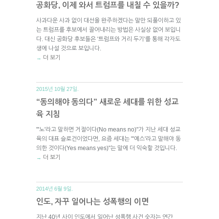
공화당, 이제 와서 트럼프를 내칠 수 있을까?
사과다운 사과 없이 대선을 완주하겠다는 말만 되풀이하고 있
는 트럼프를 후보에서 끌어내리는 방법은 사실상 없어 보입니
다. 대신 공화당 후보들은 '트럼프와 거리 두기'를 통해 각자도
생에 나설 것으로 보입니다.
더 보기
→
2015년 10월 27일.
“동의해야 동의다” 새로운 세대를 위한 성교
육 지침
"'노'라고 말하면 거절이다(No means no)"가 지난 세대 성교
육의 대표 슬로건이었다면, 요즘 세대는 "'예스'라고 말해야 동
의한 것이다(Yes means yes)"는 말에 더 익숙할 것입니다.
더 보기
→
2014년 6월 9일.
인도, 자꾸 일어나는 성폭행의 이면
지난 40년 사이 인도에서 일어난 성폭행 사건 숫자는 연간