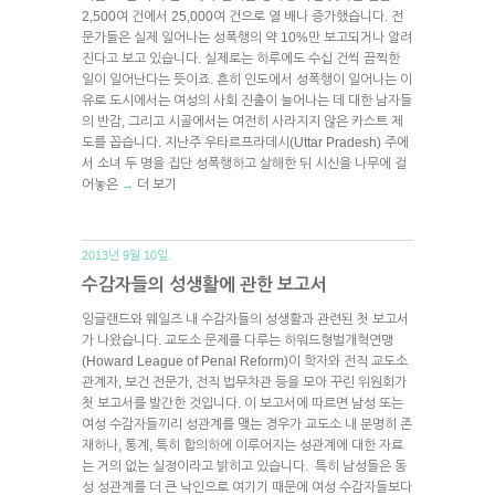
2,500여 건에서 25,000여 건으로 열 배나 증가했습니다. 전
문가들은 실제 일어나는 성폭행의 약 10%만 보고되거나 알려
진다고 보고 있습니다. 실제로는 하루에도 수십 건씩 끔찍한
일이 일어난다는 뜻이죠. 흔히 인도에서 성폭행이 일어나는 이
유로 도시에서는 여성의 사회 진출이 늘어나는 데 대한 남자들
의 반감, 그리고 시골에서는 여전히 사라지지 않은 카스트 제
도를 꼽습니다. 지난주 우타르프라데시(Uttar Pradesh) 주에
서 소녀 두 명을 집단 성폭행하고 살해한 뒤 시신을 나무에 걸
어놓은
더 보기
→
2013년 9월 10일.
수감자들의 성생활에 관한 보고서
잉글랜드와 웨일즈 내 수감자들의 성생활과 관련된 첫 보고서
가 나왔습니다. 교도소 문제를 다루는 하워드형벌개혁연맹
(Howard League of Penal Reform)이 학자와 전직 교도소
관계자, 보건 전문가, 전직 법무차관 등을 모아 꾸린 위원회가
첫 보고서를 발간한 것입니다. 이 보고서에 따르면 남성 또는
여성 수감자들끼리 성관계를 맺는 경우가 교도소 내 분명히 존
재하나, 통계, 특히 합의하에 이루어지는 성관계에 대한 자료
는 거의 없는 실정이라고 밝히고 있습니다. 특히 남성들은 동
성 성관계를 더 큰 낙인으로 여기기 때문에 여성 수감자들보다