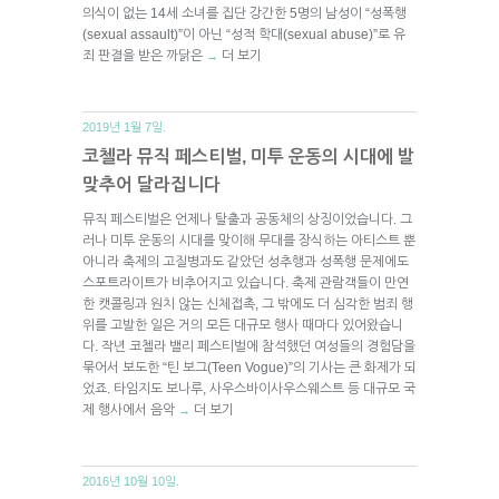
의식이 없는 14세 소녀를 집단 강간한 5명의 남성이 “성폭행
(sexual assault)”이 아닌 “성적 학대(sexual abuse)”로 유
죄 판결을 받은 까닭은
더 보기
→
2019년 1월 7일.
코첼라 뮤직 페스티벌, 미투 운동의 시대에 발
맞추어 달라집니다
뮤직 페스티벌은 언제나 탈출과 공동체의 상징이었습니다. 그
러나 미투 운동의 시대를 맞이해 무대를 장식하는 아티스트 뿐
아니라 축제의 고질병과도 같았던 성추행과 성폭행 문제에도
스포트라이트가 비추어지고 있습니다. 축제 관람객들이 만연
한 캣콜링과 원치 않는 신체접촉, 그 밖에도 더 심각한 범죄 행
위를 고발한 일은 거의 모든 대규모 행사 때마다 있어왔습니
다. 작년 코첼라 밸리 페스티벌에 참석했던 여성들의 경험담을
묶어서 보도한 “틴 보그(Teen Vogue)”의 기사는 큰 화제가 되
었죠. 타임지도 보나루, 사우스바이사우스웨스트 등 대규모 국
제 행사에서 음악
더 보기
→
2016년 10월 10일.