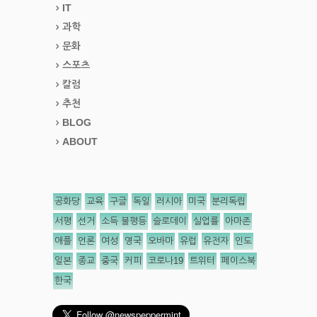
IT
과학
문화
스포츠
칼럼
추천
BLOG
ABOUT
공화당
교육
구글
독일
러시아
미국
분리독립
서평
선거
소득 불평등
슬로데이
실업률
아마존
애플
언론
여성
영국
오바마
유럽
유전자
인도
일본
종교
중국
커피
코로나19
트위터
페이스북
한국