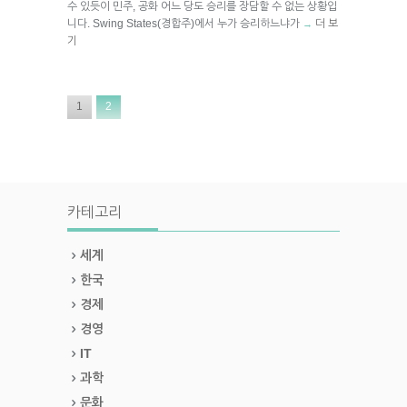
수 있듯이 민주, 공화 어느 당도 승리를 장담할 수 없는 상황입
니다. Swing States(경합주)에서 누가 승리하느냐가
더 보
→
기
1
2
카테고리
세계
한국
경제
경영
IT
과학
문화