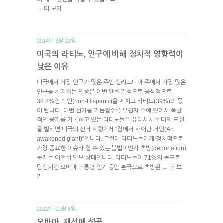
더 보기
→
2014년 3월 20일.
미국의 라티노, 인구에 비해 정치적 영향력이
낮은 이유
미국에서 가장 인구가 많은 주인 캘리포니아 주에서 가장 많은
인구를 차지하는 인종은 이번 달을 기점으로 공식적으로
38.8%인 백인(non-Hispanic)을 제치고 라티노(39%)의 몫
이 됩니다. 매번 선거를 거듭할수록 유권자 수에 있어서 폭발
적인 증가를 기록하고 있는 라티노들은 퓨리서치 센터의 표현
을 빌리면 미국의 선거 지형에서 “잠에서 깨어난 거인(An
awakened giant)”입니다. 그런데 라티노들에게 정치적으로
가장 중요한 이슈라 할 수 있는 불법이민자 추방(deportation)
문제는 여전히 답보 상태입니다. 라티노들이 71%의 몰표로
당선시킨 오바마 대통령 임기 동안 본국으로 추방된
더 보
→
기
2012년 11월 8일.
오바마, 재선에 성공