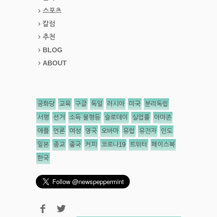
스포츠
칼럼
추천
BLOG
ABOUT
공화당
교육
구글
독일
러시아
미국
분리독립
서평
선거
소득 불평등
슬로데이
실업률
아마존
애플
언론
여성
영국
오바마
유럽
유전자
인도
일본
종교
중국
커피
코로나19
트위터
페이스북
한국