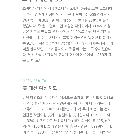
오바마가 재선에 성공했습니다. 초접전 양상을 보인 플로리다
는 아직 결과가 확정이 안 된 가운데 오바마는 538명의 선거
인단 중 이미 303명을 확보해 승리에 필요한 270명을 훌쩍 넘
겼습니다. 주 별로 살펴보면 고향인 하와이에서 71%로 가장
높은 지지를 받았고 유타 주에서 24.9%로 가장 낮은 지지를
받았습니다. 주는 아니지만 특별 행정구역인 워싱턴 D.C.에서
는 91%의 지지를 받으며 압승했습니다. 9개 경합주에서의 성
적을 살펴보면 노스캐롤라이나 주를 빼고는 모두 승리했습니
다. 특히 가장 큰 관심을 모았던 오하이오 주에서는 268만 표
를
더 보기
→
2012년 11월 7일.
美 대선 예상지도
뉴욕 타임즈의 미국 대선 예상도를 소개합니다. 지도 & 설명보
기 각 주별로 배정된 선거인단 숫자의 크기에 따라 지도상에
각 주의 크기도 다르게 표시됐습니다. 각 주에 배정되는 선거
인단은 하원의원 숫자 + 상원의원 숫자입니다. (수도 D.C.에
는 3명의 선거인단이 배정됩니다.) 하원 의석이 총 435, 상원
의석이 100에 D.C. 3명을 더해 총 선거인단은 538명입니다.
이 가운데 270표 이상을 얻으면 당선되는데, 표를 보시면 알