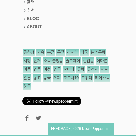
칼럼
추천
BLOG
ABOUT
공화당
교육
구글
독일
러시아
미국
분리독립
서평
선거
소득 불평등
슬로데이
실업률
아마존
애플
언론
여성
영국
오바마
유럽
유전자
인도
일본
종교
중국
커피
코로나19
트위터
페이스북
한국
FEEDBACK
,
2026
NewsPeppermint