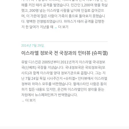
해를 끼친 테러 공격을 벌였습니다. 민간인 1,200여 명을 학살
했고, 200명 넘는 이스라엘 사람을 납치해 인질로 잡아갔으
며, 이 가운데 많은 사람이 가족의 품으로 돌아오지 못했습니
다. 명백한 전쟁범죄였습니다. 하마스가 테러 공격을 감행한
지 한 달여가 지났을 때
더 보기
→
2014년 7월 29일.
이스라엘 정보국 전 국장과의 인터뷰 (슈피겔)
유발 디스킨은 2005년부터 2011년까지 이스라엘 국내정보
국(신베트) 국장을 지냈습니다. 국내정보국은 국외정보국(모
사드)과 함께 이스라엘 양대 정보기관으로 꼽힙니다. 그는 지
난 7월 24일 독일 시사주간지 <슈피겔> 인터뷰에서 이스라엘
정부와 하마스 모두를 비판했습니다. 팔레스타인 사람은 동의
하기 힘든 내용도 있지만, 온건파 이스라엘인의 생각을 듣는
차원에서 뉴스페퍼민트가 번역했습니다.
더 보기
→