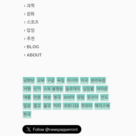
과학
문화
스포츠
칼럼
추천
BLOG
ABOUT
공화당
교육
구글
독일
러시아
미국
분리독립
서평
선거
소득 불평등
슬로데이
실업률
아마존
애플
언론
여성
영국
오바마
유럽
유전자
인도
일본
종교
중국
커피
코로나19
트위터
페이스북
한국