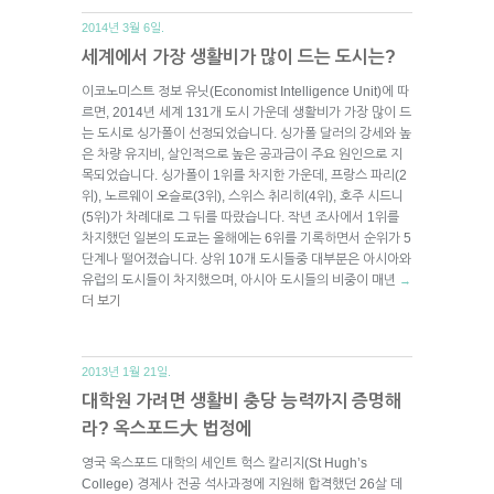
2014년 3월 6일.
세계에서 가장 생활비가 많이 드는 도시는?
이코노미스트 정보 유닛(Economist Intelligence Unit)에 따
르면, 2014년 세계 131개 도시 가운데 생활비가 가장 많이 드
는 도시로 싱가폴이 선정되었습니다. 싱가폴 달러의 강세와 높
은 차량 유지비, 살인적으로 높은 공과금이 주요 원인으로 지
목되었습니다. 싱가폴이 1위를 차지한 가운데, 프랑스 파리(2
위), 노르웨이 오슬로(3위), 스위스 취리히(4위), 호주 시드니
(5위)가 차례대로 그 뒤를 따랐습니다. 작년 조사에서 1위를
차지했던 일본의 도쿄는 올해에는 6위를 기록하면서 순위가 5
단계나 떨어졌습니다. 상위 10개 도시들중 대부분은 아시아와
유럽의 도시들이 차지했으며, 아시아 도시들의 비중이 매년
→
더 보기
2013년 1월 21일.
대학원 가려면 생활비 충당 능력까지 증명해
라? 옥스포드大 법정에
영국 옥스포드 대학의 세인트 헉스 칼리지(St Hugh’s
College) 경제사 전공 석사과정에 지원해 합격했던 26살 데