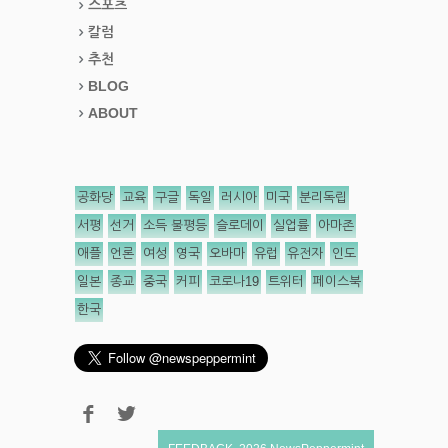
스포츠
칼럼
추천
BLOG
ABOUT
공화당
교육
구글
독일
러시아
미국
분리독립
서평
선거
소득 불평등
슬로데이
실업률
아마존
애플
언론
여성
영국
오바마
유럽
유전자
인도
일본
종교
중국
커피
코로나19
트위터
페이스북
한국