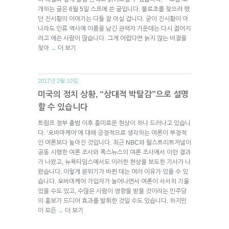
개하는 글은 6월 5일 스프에 쓴 글입니다. 불로초를 찾으려 했
던 진시황의 이야기는 다들 잘 아실 겁니다. 굳이 진시황이 아
니라도 인류 역사에 이름을 남긴 권력자 가운데는 다시 젊어지
려고 애쓴 사람이 많습니다. 그게 어렵다면 늙지 않는 비결을
찾아
더 보기
→
2017년 2월 10일.
미국의 정치 상황, “상대적 박탈감”으로 설명
할 수 있습니다
트럼프 정부 출범 이후 흥미로운 현상이 하나 드러나고 있습니
다. ‘오바마케어’에 대해 긍정적으로 생각하는 여론이 부정적
인 여론보다 높아진 것입니다. 최근 NBC와 월스트리트저널이
공동 시행한 여론 조사와 폭스뉴스의 여론 조사에서 이런 결과
가 나왔고, 뉴욕타임스에서도 이러한 현상을 보도한 기사가 나
왔습니다. 이렇게 분위기가 바뀐 데는 여러 이유가 있을 수 있
습니다. 오바마케어 가입자가 늘어나면서 여론이 서서히 기울
었을 수도 있고, 수많은 사람이 영향을 받을 것이라는 민주당
의 홍보가 드디어 효과를 발휘한 것일 수도 있습니다. 하지만
이 모든
더 보기
→