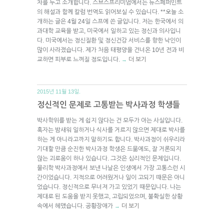
차를 두고 소개합니다. 스브스프리미엄에서는 뉴스페퍼민트
의 해설과 함께 칼럼 번역도 읽어보실 수 있습니다. **오늘 소
개하는 글은 4월 24일 스프에 쓴 글입니다. 저는 한국에서 의
과대학 교육을 받고, 미국에서 일하고 있는 정신과 의사입니
다. 미국에서는 정신질환 및 정신건강 서비스를 향한 낙인이
많이 사라졌습니다. 제가 처음 태평양을 건너온 10년 전과 비
교하면 피부로 느껴질 정도입니다.
더 보기
→
2015년 11월 13일.
정신적인 문제로 고통받는 박사과정 학생들
박사학위를 받는 게 쉽지 않다는 건 모두가 아는 사실입니다.
혹자는 밤새워 일하거나 식사를 거르지 않으면 제대로 박사를
하는 게 아니라고까지 말하기도 합니다. 박사과정이 쉬우리라
기대할 만큼 순진한 박사과정 학생은 드묾에도, 잘 거론되지
않는 괴로움이 하나 있습니다. 그것은 심리적인 문제입니다.
물리학 박사과정에서 보낸 나날은 인생에서 가장 고통스런 시
간이었습니다. 지적으로 어려웠거나 일이 고되기 때문은 아니
었습니다. 정신적으로 무너져 가고 있었기 때문입니다. 나는
제대로 된 도움을 받지 못했고, 고립되었으며, 불확실한 상황
속에서 헤맸습니다. 공황장애가
더 보기
→