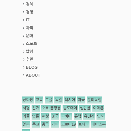
경제
경영
IT
과학
문화
스포츠
칼럼
추천
BLOG
ABOUT
공화당
교육
구글
독일
러시아
미국
분리독립
서평
선거
소득 불평등
슬로데이
실업률
아마존
애플
언론
여성
영국
오바마
유럽
유전자
인도
일본
종교
중국
커피
코로나19
트위터
페이스북