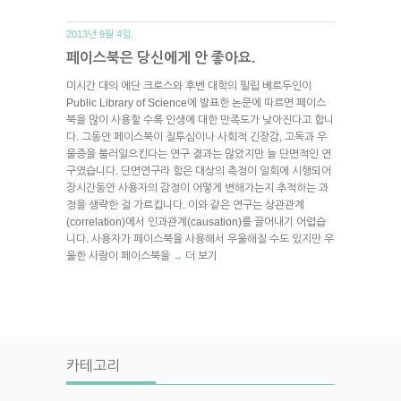
2013년 9월 4일.
페이스북은 당신에게 안 좋아요.
미시간 대의 에단 크로스와 후벤 대학의 필립 베르두인이
Public Library of Science에 발표한 논문에 따르면 페이스
북을 많이 사용할 수록 인생에 대한 만족도가 낮아진다고 합니
다. 그동안 페이스북이 질투심이나 사회적 긴장감, 고독과 우
울증을 불러일으킨다는 연구 결과는 많았지만 늘 단면적인 연
구였습니다. 단면연구라 함은 대상의 측정이 일회에 시행되어
장시간동안 사용자의 감정이 어떻게 변해가는지 추적하는 과
정을 생략한 걸 가르킵니다. 이와 같은 연구는 상관관계
(correlation)에서 인과관계(causation)를 끌어내기 어렵습
니다. 사용자가 페이스북을 사용해서 우울해질 수도 있지만 우
울한 사람이 페이스북을
더 보기
→
카테고리