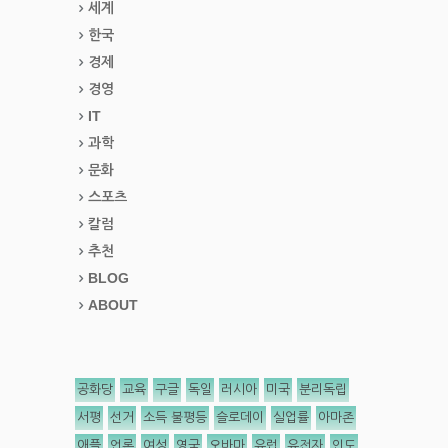
세계
한국
경제
경영
IT
과학
문화
스포츠
칼럼
추천
BLOG
ABOUT
공화당
교육
구글
독일
러시아
미국
분리독립
서평
선거
소득 불평등
슬로데이
실업률
아마존
애플
언론
여성
영국
오바마
유럽
유전자
인도