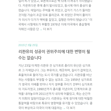
일러 씨가 있었고, 오른쪽으로는 벽 뒤에 사격대가 자리했습니
다. 카운트다운 후에 총이 발사되었고, 동시에 여러 총성이 울
렸습니다. 테일러는 주먹을 꽉 쥐었고, 갑자기 가스가 들어찬
것처럼 가슴이 조금 위로 올라갔죠. 꽉 쥐었던 주먹이 풀어지
자 의사가 다가가 맥박을 짚었고, 집행은 마무리 됐습니다.” 미
국에서 사형제도가 부활한 1976년 이래 미국에서 총살형에
처해진 사람은 단
더 보기
→
2015년 3월 25일.
리콴유의 성공이 권위주의에 대한 변명이 될
수는 없습니다
지난 23일 타계한 리콴유 전 싱가포르 총리의 유산은 싱가포
르 그 자체입니다. 그는 부유하고, 깨끗하며, 질서가 잡혀있고,
효율적으로 돌아가는 도시 국가를 남겼습니다. 리콴유를 비난
하는 사람들도 부정할 수 없는 성과죠. 그는 1959년 싱가포르
가 영국의 지배를 벗어나 자치 정부를 꾸리기 전부터 싱가포르
의 지도자였고, 1990년까지 총리를 지냈으며, 단계적으로 권
력을 내려놓으며 2011년까지 내각에 머물렀고, 죽는 순간까
지 의회의 일원이었습니다. 리콴유는 국제 정치에 대한 탁월한
통찰력을 바탕으로 특유의 영향력을 유지할 수 있었습니다. 중
국이 부상하고 미국이 이에 대응하는
더 보기
→