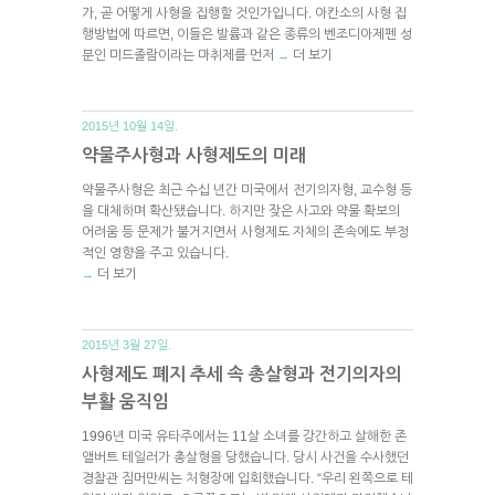
가, 곧 어떻게 사형을 집행할 것인가입니다. 아칸소의 사형 집
행방법에 따르면, 이들은 발륨과 같은 종류의 벤조디아제펜 성
분인 미드졸람이라는 마취제를 먼저
더 보기
→
2015년 10월 14일.
약물주사형과 사형제도의 미래
약물주사형은 최근 수십 년간 미국에서 전기의자형, 교수형 등
을 대체하며 확산됐습니다. 하지만 잦은 사고와 약물 확보의
어려움 등 문제가 불거지면서 사형제도 자체의 존속에도 부정
적인 영향을 주고 있습니다.
더 보기
→
2015년 3월 27일.
사형제도 폐지 추세 속 총살형과 전기의자의
부활 움직임
1996년 미국 유타주에서는 11살 소녀를 강간하고 살해한 존
앨버트 테일러가 총살형을 당했습니다. 당시 사건을 수사했던
경찰관 짐머만씨는 처형장에 입회했습니다. “우리 왼쪽으로 테