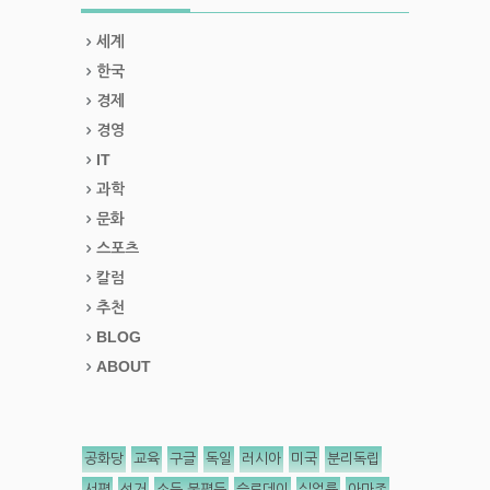
세계
한국
경제
경영
IT
과학
문화
스포츠
칼럼
추천
BLOG
ABOUT
공화당
교육
구글
독일
러시아
미국
분리독립
서평
선거
소득 불평등
슬로데이
실업률
아마존