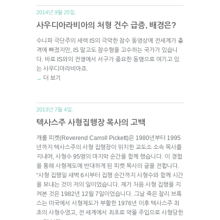
2014년 9월 25일.
사우디아라비아의 처형 건수 급증, 배경은?
수니파 극단주의 세력 IS의 극악한 참수 동영상에 전세계가 충
격에 빠졌지만, IS 말고도 참수형을 고수하는 국가가 있습니
다. 바로 IS와의 전쟁에서 서구가 중요한 동맹으로 여기고 있
는 사우디아라비아죠.
더 보기
→
2013년 7월 4일.
텍사스주 사형집행장 목사의 고백
캐롤 피켓(Reverend Carroll Pickett)은 1980년부터 1995
년까지 텍사스주의 사형 집행장이 위치한 교도소 소속 목사를
지내며, 사형수 95명의 마지막 순간을 함께 했습니다. 이 경험
을 통해 사형제도에 반대하게 된 피켓 목사의 글을 전합니다.
“사형 집행일 새벽 6시부터 집행 순간까지 사형수와 함께 시간
을 보내는 것이 저의 일이었습니다. 제가 처음 사형 집행을 지
켜본 것은 1982년 12월 7일이었습니다. 그날 죽은 찰리 브룩
스는 미국에서 사형제도가 부활한 1976년 이후 텍사스주 최
초의 사형수였고, 전 세계에서 최초로 약물 주입으로 사형당한