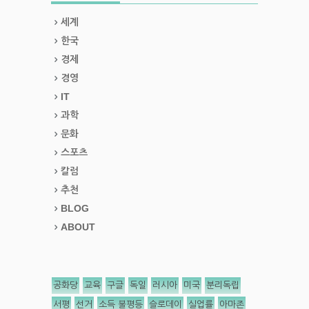
세계
한국
경제
경영
IT
과학
문화
스포츠
칼럼
추천
BLOG
ABOUT
공화당
교육
구글
독일
러시아
미국
분리독립
서평
선거
소득 불평등
슬로데이
실업률
아마존