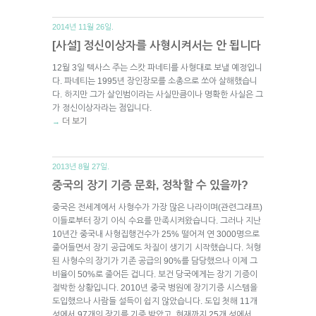
2014년 11월 26일.
[사설] 정신이상자를 사형시켜서는 안 됩니다
12월 3일 텍사스 주는 스캇 파네티를 사형대로 보낼 예정입니
다. 파네티는 1995년 장인장모를 소총으로 쏘아 살해했습니
다. 하지만 그가 살인범이라는 사실만큼이나 명확한 사실은 그
가 정신이상자라는 점입니다.
더 보기
→
2013년 8월 27일.
중국의 장기 기증 문화, 정착할 수 있을까?
중국은 전세계에서 사형수가 가장 많은 나라이며(관련그래프)
이들로부터 장기 이식 수요를 만족시켜왔습니다. 그러나 지난
10년간 중국내 사형집행건수가 25% 떨어져 연 3000명으로
줄어들면서 장기 공급에도 차질이 생기기 시작했습니다. 처형
된 사형수의 장기가 기존 공급의 90%를 담당했으나 이제 그
비율이 50%로 줄어든 겁니다. 보건 당국에게는 장기 기증이
절박한 상황입니다. 2010년 중국 병원에 장기기증 시스템을
도입했으나 사람들 설득이 쉽지 않았습니다. 도입 첫해 11개
성에서 97개의 장기를 기증 받았고, 현재까지 25개 성에서