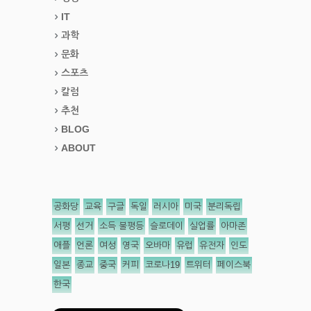
IT
과학
문화
스포츠
칼럼
추천
BLOG
ABOUT
공화당
교육
구글
독일
러시아
미국
분리독립
서평
선거
소득 불평등
슬로데이
실업률
아마존
애플
언론
여성
영국
오바마
유럽
유전자
인도
일본
종교
중국
커피
코로나19
트위터
페이스북
한국