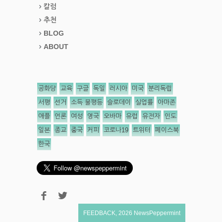
칼럼
추천
BLOG
ABOUT
공화당
교육
구글
독일
러시아
미국
분리독립
서평
선거
소득 불평등
슬로데이
실업률
아마존
애플
언론
여성
영국
오바마
유럽
유전자
인도
일본
종교
중국
커피
코로나19
트위터
페이스북
한국
FEEDBACK
,
2026
NewsPeppermint