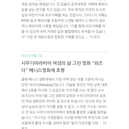
제로 일어날 예정입니다. 킹 압둘라 공과대학은 지폐에 메모리
칩을 넣는 연구를 하고 있습니다. 주요 목적은 미국의 도시전
설과 마찬가지로 위조지폐를 막는 것입니다. 그러나 이 지폐는
RFID 칩과 메모리를 포함하여 스캔될 때마다 스캐너의 정보
역시 메모리에 기록할 예정입니다. “이를 통해 위조지폐를 막
을 수 있으며 마약 거래와 같은 불법행위도 추적할 수 있습니
다” 가장 큰 애로사항은 튼튼한 지폐를 만드는
더 보기
→
2012년 9월 1일.
사우디아라비아 여성의 삶 그린 영화 “와즈
다” 베니스영화제 호평
올해 베니스 영화제에서 가장 주목 받는 작품 가운데 하나는
단연 “와즈다(Wadjda)”입니다. 이슬람 경전인 꾸란 낭독 대회
에서 1등을 차지해 그 상금으로 자전거를 사는 게 꿈인 소녀
와즈다의 이야기를 그린 영화의 감독은 사우디아라비아 최초
의 여성 영화감독 하이파 알 만수르 씨입니다. 만수르 씨는 여
성이 남성과 같이 거리를 걸을 수 없고, 그 어떤 지시도 내려서
는 안 되는 사우디아라비아에서 영화를 촬영한 고충을 털어놓
습니다. “지나가는 구경꾼들의 시선을 피해가며 무전기로 스태
프들에게 몰래 지시를 내려야 했죠” 딸이 자전거를 사면
더
→
보기