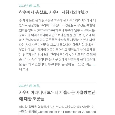
2013년 3월 12일.
참수에서 총살로, 사우디 사형제의 변화?
수 세기 동안 공개 참수형을 고수해 온 사우디아라비아에서 대
안으로 총살형을 고려하고 있습니다. 장관들로 구성된 특별위
원회는 망나니(swordsman)의 수가 부족해 일부 지역에서는
구하기가 어려워졌다며 대안으로 총살형을 권고했고, 이에 따
라 사우디아라비아의 군주들은 총살형을 시행할 수 있게 되었
다는 것이 사우디 언론의 보도 내용입니다. 당국은 망나니가
부족하다 보니 장거리 이동이 잦아지고 일정보다 늦게 도착하
는 경우가 생기면서 보안 관리에 혼선이 빚어지고 있다고 밝혔
습니다. 사우디아라비아는 지구 상에서 유일하게 공개 참수형
을 유지하고 있습니다. 사우디에서는 올해 들어 15명, 지난
→
더 보기
2013년 1월 28일.
사우디아라비아 트위터에 올라온 자율방범단
에 대한 조롱들
이슬람 율법을 엄격하게 지키는 나라 사우디아라비아에는 권
선징악 위원회(Committee for the Promotion of Virtue and