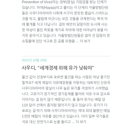
Prevention of Vice)라는 정부(왕실) 지원금을 받는 단체가
있습니다. 하야(Hayaa)라고 불리는 이 단체의 자율방범단원
들은 사우디아라비아 사회에 서구의 문란한 풍습이 스며드는
것을 막고, 율법에 어긋나는 모든 것들을 규제한다는 목적 아
래 활개를 치고 다닙니다. 걸프 해안의 담맘이란 도시에 사는
한 여성이 올린 트윗을 계기로 하야에 대한 비아냥이 봇물 터
지듯 쏟아지고 있습니다. 자율방범단원들은 얼마 전 담맘의 한
쇼핑몰에 있던 석고로 뜬 공룡 모형을
더 보기
→
2012년 10월 10일.
사우디, “세계경제 위해 유가 낮춰야”
물건 값이 천정부지로 오르면 물건을 파는 사람은 마냥 좋기만
할까요? 세계 제일의 석유매장량을 자랑하는 대표적인 산유국
사우디아라비아 왕실이 너무 높은 유가를 걱정하기 시작했습
니다. 고유가가 장기적인 경기침체를 불러와 석유 수요 감소로
이어지는 걸 원치 않기 때문입니다. 올 들어 유가는 배럴 당
110 달러 선에서 좀처럼 떨어지지 않고 있습니다. 유가가 더
오르는 걸 막기 위해 사우디아라비아는 역대 최대 물량인 매일
1천만 배럴의 석유를 생산하고 있습니다. 이미 일부 국가들은
석유 대신 천연가스로 눈을 돌리고
더 보기
→