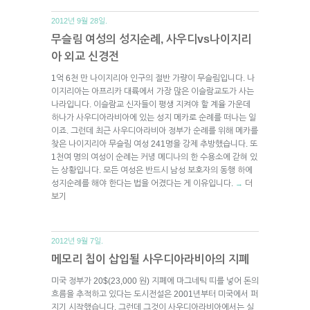
2012년 9월 28일.
무슬림 여성의 성지순례, 사우디vs나이지리
아 외교 신경전
1억 6천 만 나이지리아 인구의 절반 가량이 무슬림입니다. 나
이지리아는 아프리카 대륙에서 가장 많은 이슬람교도가 사는
나라입니다. 이슬람교 신자들이 평생 지켜야 할 계율 가운데
하나가 사우디아라비아에 있는 성지 메카로 순례를 떠나는 일
이죠. 그런데 최근 사우디아라비아 정부가 순례를 위해 메카를
찾은 나이지리아 무슬림 여성 241명을 강제 추방했습니다. 또
1천여 명의 여성이 순례는 커녕 메디나의 한 수용소에 갇혀 있
는 상황입니다. 모든 여성은 반드시 남성 보호자의 동행 하에
성지순례를 해야 한다는 법을 어겼다는 게 이유입니다.
더
→
보기
2012년 9월 7일.
메모리 칩이 삽입될 사우디아라비아의 지폐
미국 정부가 20$(23,000 원) 지폐에 마그네틱 띠를 넣어 돈의
흐름을 추적하고 있다는 도시전설은 2001년부터 미국에서 퍼
지기 시작했습니다. 그런데 그것이 사우디아라비아에서는 실