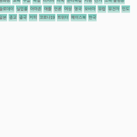
공화당
교육
구글
독일
러시아
미국
분리독립
서평
선거
소득 불평등
슬로데이
실업률
아마존
애플
언론
여성
영국
오바마
유럽
유전자
인도
일본
종교
중국
커피
코로나19
트위터
페이스북
한국