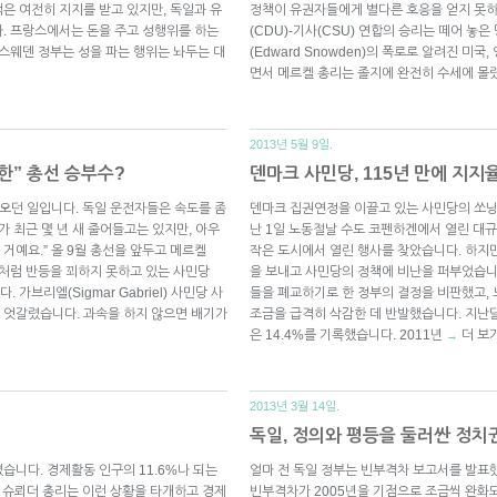
은 여전히 지지를 받고 있지만, 독일과 유
정책이 유권자들에게 별다른 호응을 얻지 못하
. 프랑스에서는 돈을 주고 성행위를 하는
(CDU)-기사(CSU) 연합의 승리는 떼어 놓
 스웨덴 정부는 성을 파는 행위는 놔두는 대
(Edward Snowden)의 폭로로 알려진 미
면서 메르켈 총리는 졸지에 완전히 수세에 몰
2013년 5월 9일.
한” 총선 승부수?
덴마크 사민당, 115년 만에 지지
해오던 일입니다. 독일 운전자들은 속도를 좀
덴마크 집권연정을 이끌고 있는 사민당의 쏘닝슈미트(
가 최근 몇 년 새 줄어들고는 있지만, 아우
난 1일 노동절날 수도 코펜하겐에서 열린 대
거예요.” 올 9월 총선을 앞두고 메르켈
작은 도시에서 열린 행사를 찾았습니다. 하지
려 좀처럼 반등을 꾀하지 못하고 있는 사민당
을 보내고 사민당의 정책에 비난을 퍼부었습니
가브리엘(Sigmar Gabriel) 사민당 사
들을 폐교하기로 한 정부의 결정을 비판했고,
 엇갈렸습니다. 과속을 하지 않으면 배기가
조금을 급격히 삭감한 데 반발했습니다. 지난달
은 14.4%를 기록했습니다. 2011년
더 보
→
2013년 3월 14일.
독일, 정의와 평등을 둘러싼 정치
렸습니다. 경제활동 인구의 11.6%나 되는
얼마 전 독일 정부는 빈부격차 보고서를 발표
 슈뢰더 총리는 이런 상황을 타개하고 경제
빈부격차가 2005년을 기점으로 조금씩 완화