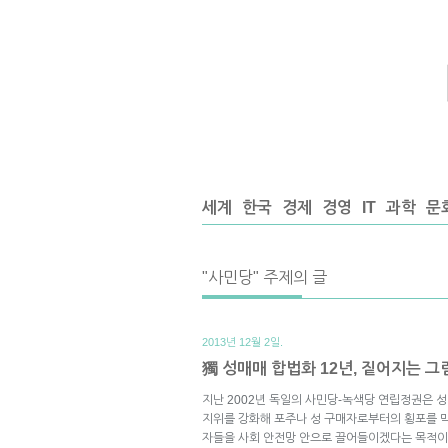
세계
한국
경제
경영
IT
과학
문
"사민당" 주제의 글
2013년 12월 2일.
獨 성매매 합법화 12년, 짙어지는 그
지난 2002년 독일의 사민당-녹색당 연립정권은 
지위를 강화해 포주나 성 구매자로부터의 횡포를 막
자들을 사회 안전망 안으로 끌어들이겠다는 목적이