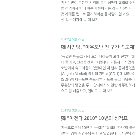
지지기반이 튼튼한 지역의 경우 성매매 합법화 정책
럽 전역에서 반대 여론이 높아지는 것도 사실입니다
것 자체를 법으로 금지하려는 움직임이 일고 있고,
신 성 구매자에
더 보기
→
2013년 5월 29일.
獨 사민당, “아우토반 전 구간 속도제
“독일만 빼놓고 세상 모든 나라들이 오래 전부터 
더 줄이고, 안전운전 해야 합니다. 교통사고 사망자
토반에서 속도제한이 있었다면 더 빨리 줄어들었을 
(Angela Merkel) 총리의 기민당(CDU)에 밀
(SDP)이 아우토반 속도제한 카드를 들고 나왔습니다. 
무총장의 발언을 두고 당내에서도 찬반이 뚜렷하게
스도 덜 배출하고, 연비도
더 보기
→
2013년 3월 20일.
獨 “아젠다 2010” 10년의 성적표
지금으로부터 10년 전 독일은 “유럽의 환자”라 불
4백만 명이 실업수당을 받고 있었습니다. 사민당의