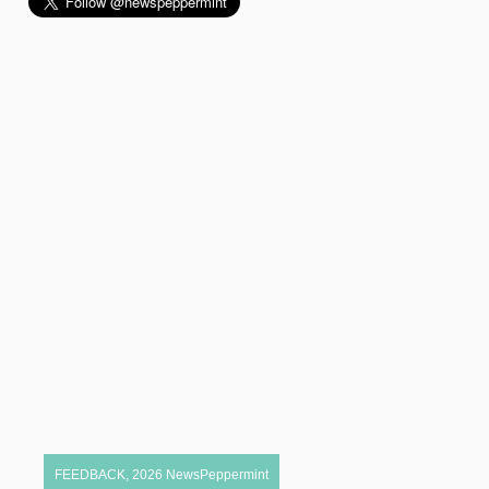
FEEDBACK
,
2026
NewsPeppermint