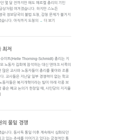
던 몇 달 전까지만 해도 메르켈 총리의 기민
은 당상처럼 여겨졌습니다. 하지만 스노든
국, 영국 정보당국의 불법 도청, 감청 문제가 불거지
렸습니다. 아직까지 도청의
더 보기
→
율 최저
Helle Thorning-Schmidt) 총리는 지
규모 노동자 집회에 참석하는 대신 덴마크 서쪽의
만 많은 교사와 노동자들이 총리를 쫓아와 조롱
다. 교사들은 지난달 일부 경쟁력이 없는 학교
 노동자들은 복지개혁이라는 빌미 아래 각종 보
 중순 폐교 논의가 한창일 때, 사민당의 지지율
기
권의 물밑 경쟁
했습니다. 동서독 통일 이후 계속해서 심화되던
되고 있는 추세를 이어가고 있다는 긍정적인 통