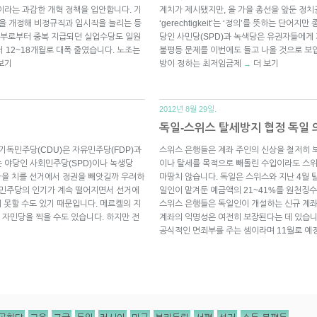
″이라는 과감한 개혁 정책을 입안합니다. 기
계치가 제시됐지만, 올 가을 총선을 앞둔 정
법을 개정해 비정규직과 임시직을 늘리는 등
‘gerechtigkeit’는 ‘정의’를 뜻하는 단어
정부로부터 중복 지급되던 실업수당도 일원
당인 사민당(SPD)과 녹색당은 유권자들에게 
서 12~18개월로 대폭 줄였습니다. 노조는
불평등 문제를 이번에도 들고 나올 것으로 보입
보기
방이 정하는 최저임금제
더 보기
→
2012년 8월 29일.
독일-스위스 탈세방지 협정 독일 
기독민주당(CDU)은 자유민주당(FDP)과
스위스 은행들은 계좌 주인의 신상을 철저히 보
 야당인 사회민주당(SPD)이나 녹생당
이나 탈세를 목적으로 빼돌린 수입이라도 스위
 올 가을 치를 선거에서 정권을 빼앗길까 우려하
마땅치 않습니다. 독일은 스위스와 지난 4월 
유민주당의 인기가 계속 떨어지면서 선거에
일인이 맡겨둔 예금액의 21~41%를 원천징
 못할 수도 있기 때문입니다. 메르켈의 지
스위스 은행들은 독일인이 개설하는 신규 계좌
자민당을 찍을 수도 있습니다. 하지만 전
계좌의 익명성은 여전히 보장된다는 데 있습니
공식적인 면죄부를 주는 셈이라며 11월로 예