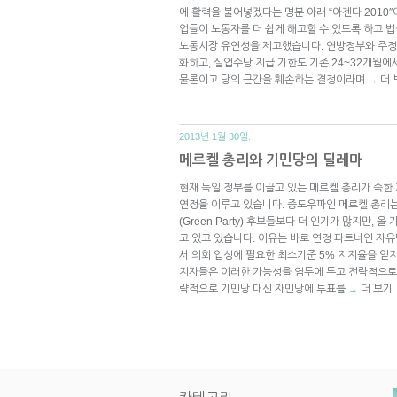
에 활력을 불어넣겠다는 명분 아래 “아젠다 2010
업들이 노동자를 더 쉽게 해고할 수 있도록 하고 
노동시장 유연성을 제고했습니다. 연방정부와 주
화하고, 실업수당 지급 기한도 기존 24~32개월에
물론이고 당의 근간을 훼손하는 결정이라며
더 
→
2013년 1월 30일.
메르켈 총리와 기민당의 딜레마
현재 독일 정부를 이끌고 있는 메르켈 총리가 속한 
연정을 이루고 있습니다. 중도우파인 메르켈 총리는
(Green Party) 후보들보다 더 인기가 많지만,
고 있고 있습니다. 이유는 바로 연정 파트너인 자
서 의회 입성에 필요한 최소기준 5% 지지율을 얻지
지자들은 이러한 가능성을 염두에 두고 전략적으로 
략적으로 기민당 대신 자민당에 투표를
더 보기
→