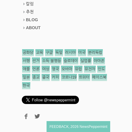
칼럼
추천
BLOG
ABOUT
공화당
교육
구글
독일
러시아
미국
분리독립
서평
선거
소득 불평등
슬로데이
실업률
아마존
애플
언론
여성
영국
오바마
유럽
유전자
인도
일본
종교
중국
커피
코로나19
트위터
페이스북
한국
FEEDBACK
,
2026
NewsPeppermint