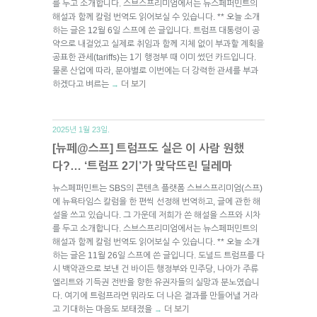
를 두고 소개합니다. 스브스프리미엄에서는 뉴스페퍼민트의
해설과 함께 칼럼 번역도 읽어보실 수 있습니다. ** 오늘 소개
하는 글은 12월 6일 스프에 쓴 글입니다. 트럼프 대통령이 공
약으로 내걸었고 실제로 취임과 함께 지체 없이 부과할 계획을
공표한 관세(tariffs)는 1기 행정부 때 이미 썼던 카드입니다.
물론 산업에 따라, 분야별로 이번에는 더 강력한 관세를 부과
하겠다고 벼르는
더 보기
→
2025년 1월 23일.
[뉴페@스프] 트럼프도 실은 이 사람 원했
다?… ‘트럼프 2기’가 맞닥뜨린 딜레마
뉴스페퍼민트는 SBS의 콘텐츠 플랫폼 스브스프리미엄(스프)
에 뉴욕타임스 칼럼을 한 편씩 선정해 번역하고, 글에 관한 해
설을 쓰고 있습니다. 그 가운데 저희가 쓴 해설을 스프와 시차
를 두고 소개합니다. 스브스프리미엄에서는 뉴스페퍼민트의
해설과 함께 칼럼 번역도 읽어보실 수 있습니다. ** 오늘 소개
하는 글은 11월 26일 스프에 쓴 글입니다. 도널드 트럼프를 다
시 백악관으로 보낸 건 바이든 행정부와 민주당, 나아가 주류
엘리트와 기득권 전반을 향한 유권자들의 실망과 분노였습니
다. 여기에 트럼프라면 뭐라도 더 나은 결과를 만들어낼 거라
고 기대하는 마음도 보태졌을
더 보기
→