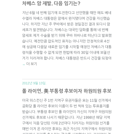
차베스 암 재발, 다음 임기는?
지난 6월 네 번째 임기에 도전한다고 선언했을 때만 해도 베네
수엘라 차베스 대통령은 암에서 완치됐다며 건강을 자신했습
니다. 하지만 지난 주 쿠바에서 받은 정밀검진 결과 또다시 암
세포가 발견됐습니다. 차베스는 대국민 담화를 통해 네 번째
암세포 제거 수술을 받기 위해 쿠바 하바나로 떠난다고 발표했
습니다. 예전만큼 압도적인 표차는 아니지만 안정적으로 4선
에 성공해 다음달 새로운 임기를 시작할 예정인 차베스가 대통
령직을 수행할 수 없게 되면 헌법에 따라 30일 이내에 보궐선
거가 치러져야 합니다. 차베스 대통령은 반드시 건강을 되찾아
더 보기
→
2012년 9월 13일.
폴 라이언, 美 부통령 후보이자 하원의원 후보
미국 위스컨신 주 1번 지역구 유권자들은 오는 11월 선거에서
공화당 폴 라이언 후보의 이름이 두 번 찍혀 있는 투표용지를
받습니다. 부통령 후보인 폴 라이언이 자신의 지역구 하원의원
선거에도 후보로 나서기 때문입니다. 지난 1998년 해당 지역
구에서 처음 당선된 이래 2년마다 치러지는 하원의원 선거를
매번 이겨 온 라이언 후보는 최근 자신의 지역구에서 하원의원