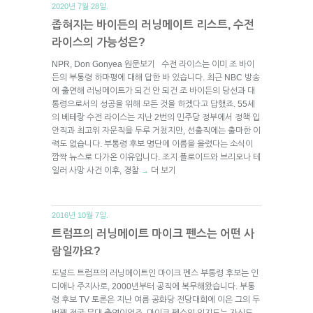
2020년 7월 28일.
좁혀지는 바이든의 러닝메이트 리스트, 수전
라이스의 가능성은?
NPR, Don Gonyea 원문보기 수전 라이스는 이미 조 바이
든의 부통령 하마평에 대해 답한 바 있습니다. 최근 NBC 방송
에 출연해 러닝메이트가 되건 안 되건 조 바이든의 당선과 대
통령으로서의 성공을 위해 모든 것을 하겠다고 답했죠. 55세
의 베테랑 수전 라이스는 지난 2번의 민주당 정부에서 정책 입
안직과 최고위 자문직을 두루 거쳤지만, 선출직에는 출마한 이
력도 없습니다. 부통령 후보 명단에 이름을 올렸다는 소식이
깜짝 뉴스로 다가온 이유입니다. 조지 플로이드와 브리오나 테
일러 사망 사건 이후, 경찰
더 보기
→
2016년 10월 7일.
트럼프의 러닝메이트 마이크 펜스는 어떤 사
람일까요?
도널드 트럼프의 러닝메이트인 마이크 펜스 부통령 후보는 인
디애나 주지사로, 2000년부터 공직에 복무해왔습니다. 부통
령 후보 TV 토론은 지난 여름 공화당 전당대회에 이은 그의 두
번째 전국 무대 출연이었죠. 마이크 펜스의 인지도는 자신도