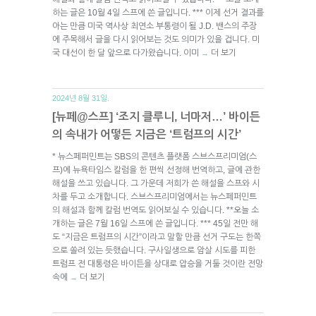
하는 글은 10월 4일 스프에 쓴 글입니다. *** 이제 선거 결과를
아는 만큼 미국 역사상 최연소 부통령이 될 J.D. 밴스의 주장
에 주목해서 글을 다시 읽어보는 것도 의미가 있을 겁니다. 미
국 대선이 한 달 앞으로 다가왔습니다. 이미
더 보기
→
2024년 8월 31일.
[뉴페@스프] ‘조지 클루니, 너마저…’ 바이든
의 속내가 어떻든 지금은 ‘트럼프의 시간’
* 뉴스페퍼민트는 SBS의 콘텐츠 플랫폼 스브스프리미엄(스
프)에 뉴욕타임스 칼럼을 한 편씩 선정해 번역하고, 글에 관한
해설을 쓰고 있습니다. 그 가운데 저희가 쓴 해설을 스프와 시
차를 두고 소개합니다. 스브스프리미엄에서는 뉴스페퍼민트
의 해설과 함께 칼럼 번역도 읽어보실 수 있습니다. **오늘 소
개하는 글은 7월 16일 스프에 쓴 글입니다. *** 45일 전만 해
도 “지금은 트럼프의 시간”이라고 말할 만큼 선거 구도는 한쪽
으로 쏠려 있는 듯했습니다. 구사일생으로 암살 시도를 피한
트럼프 전 대통령은 바이든을 상대로 압승을 거둘 것이란 전망
속에
더 보기
→