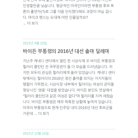
인정할만큼 낮습니다. 평균적인 미국인이라면 부통령 후보 토
론의 출연자(?)로 그를 처음 인식했다해도 과장이 아닐 겁니
다. 마이크 펜스는 도대체 어떤 인물일까요?
더 보기
→
2013년 4월 10일.
바이든 부통령의 2016년 대선 출마 딜레마
지난주 케네디 센터에서 열린 한 시상식에 조 바이든 부통령과
힐러리 클린턴 전 국무장관이 둘 다 모습을 드러냈습니다. 하
지만 모두의 관심은 힐러리에게 쏠려 있었습니다. 케네디 센터
밖에서는 힐러리의 2016년 경선 출마를 외치는 지지자들의
행렬이 가득했고, 시상식장 내부에서 힐러리는 여성의 권익을
향상시킨 ‘영웅’ 대접을 받았습니다. 바이든 본인도 연설에서
“힐러리 클린턴과 같은 여성은 없다”며 힐러리를 치켜 세웠습
니다. 바이든 부통령은 매우 독특한 상황에 놓여져 있습니다.
미국의 부통령으로 현재 민주당 내의 2016년 대선 후보군들
가운데
더 보기
→
2012년 12월 10일.