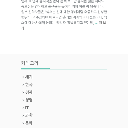
벌써 10년째 총리직을 맡아 온 에르도안 총리는 젊은 세대의
중요성을 인식하고 출산율을 높이기 위해 애를 써 왔습니다.
일부 신학자들은 “섹스는 신에 대한 경배처럼 소중하고 신성한
행위”라고 주장하며 에르도안 총리를 지지하고 나섰습니다. 섹
스에 대한 사회적 논의는 점점 더 활발해지고 있는데,
더 보
→
기
카테고리
세계
한국
경제
경영
IT
과학
문화