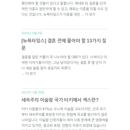
확인해야 할 것들이 있다고 말합니다. 제대로 된 질문을 던져
야만 이혼도 원만하게 할 수 있고, 때로는 이혼을 피할 수도 있
다는 것입니다. 뉴욕타임스가 이혼을 겪은
더 보기
→
2016년 5월 4일.
[뉴욕타임스] 결혼 전에 물어야 할 13가지 질
문
결혼을 앞둔 커플이 꼭 나누어야 할 대화가 있다. 사적이고 어
색한 이야기들이지만, 그냥 넘어갔다가는 결혼 후 몇 년이 지
나 새삼 놀랄 일이 생길지도 모른다.
더 보기
→
2013년 1월 29일.
세속주의 이슬람 국가 터키에서 섹스란?
터키 사람들의 97%는 수니파 이슬람 교도이지만, 건국 초기
부터 세속주의를 표방한 터키는 헌법에 국교를 명시하지 않은
나라입니다. 이슬람 신학자들이 여러 사회 문제에 큰 영향력을
끼치고 있지만, 종교와 표현, 언론의 자유가 보장돼 있습니다.