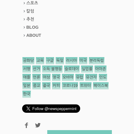
스포츠
칼럼
추천
BLOG
ABOUT
공화당
교육
구글
독일
러시아
미국
분리독립
서평
선거
소득 불평등
슬로데이
실업률
아마존
애플
언론
여성
영국
오바마
유럽
유전자
인도
일본
종교
중국
커피
코로나19
트위터
페이스북
한국