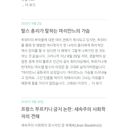
더 보기
→
2016년 9월 2일.
발스 총리가 말하는 마리안느의 가슴
트위터의 부작용에 대한 여러 견해가 제시되고 있지만, 트위터
를 통해 한 평범한 역사학자가 한 나라의 총리에게 즉각적인
역사 강의를 할 수 있다면 이 매체가 그렇게 나쁘기만 한 것도
아닌 것 같습니다. 그러니까 지난 8월 29일 저녁, 경찰력의 삼
엄한 경계 하의 툴루즈 인근의 공식 회의석상에서, 부르키니에
반대하는 마누엘 발스의 의견은 말 그대로 날아가버렸습니다.
“마리안느! 공화국의 상징입니다. 마리안느는 가슴을 드러내놓
고 있어요. 그건 민중을 먹이기 위해서이죠! 그녀는 자유롭기
때문에 몸을 가리지 않았습니다. 그래요! 이것이
더 보기
→
2016년 8월 18일.
프랑스 부르키니 금지 논란: 세속주의 사회학
자의 견해
세속주의 사회학의 창시자인 장 보베로(Jean Baubéro)는