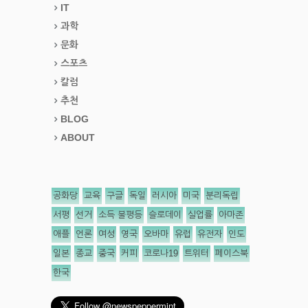
IT
과학
문화
스포츠
칼럼
추천
BLOG
ABOUT
공화당
교육
구글
독일
러시아
미국
분리독립
서평
선거
소득 불평등
슬로데이
실업률
아마존
애플
언론
여성
영국
오바마
유럽
유전자
인도
일본
종교
중국
커피
코로나19
트위터
페이스북
한국